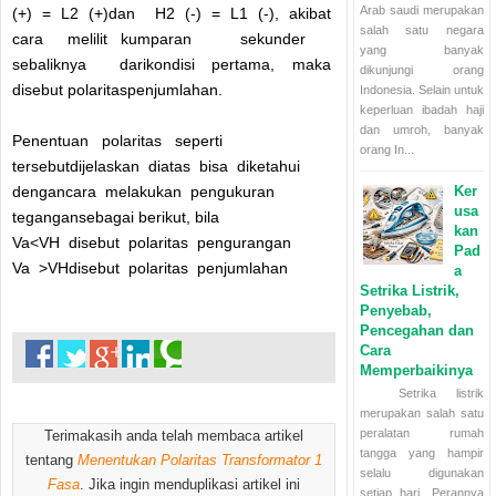
Arab saudi merupakan
(+) = L2 (+)dan H2 (-) = L1 (-), akibat
salah satu negara
cara melilit kumparan sekunder
yang banyak
sebaliknya darikondisi pertama, maka
dikunjungi orang
disebut polaritaspenjumlahan.
Indonesia. Selain untuk
keperluan ibadah haji
dan umroh, banyak
Penentuan polaritas seperti
orang In...
tersebutdijelaskan diatas bisa diketahui
Ker
dengancara melakukan pengukuran
usa
tegangansebagai berikut, bila
kan
Va<VH disebut polaritas pengurangan
Pad
Va >VHdisebut polaritas penjumlahan
a
Setrika Listrik,
Penyebab,
Pencegahan dan
Cara
Memperbaikinya
Setrika listrik
merupakan salah satu
peralatan rumah
Terimakasih anda telah membaca artikel
tangga yang hampir
tentang
Menentukan Polaritas Transformator 1
selalu digunakan
Fasa
. Jika ingin menduplikasi artikel ini
setiap hari. Perannya