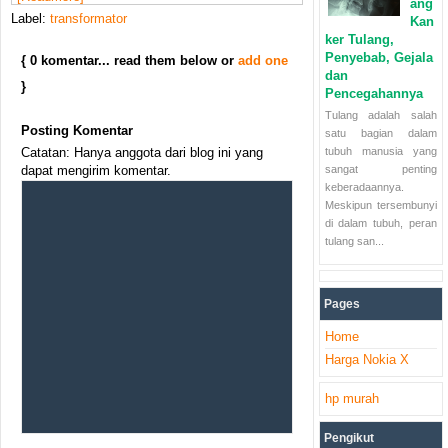
ang
Label:
transformator
Kan
ker Tulang,
Penyebab, Gejala
{ 0 komentar... read them below or
add one
dan
}
Pencegahannya
Tulang adalah salah
Posting Komentar
satu bagian dalam
tubuh manusia yang
Catatan: Hanya anggota dari blog ini yang
sangat penting
dapat mengirim komentar.
keberadaannya.
Meskipun tersembunyi
di dalam tubuh, peran
tulang san...
Pages
Home
Harga Nokia X
hp murah
Pengikut