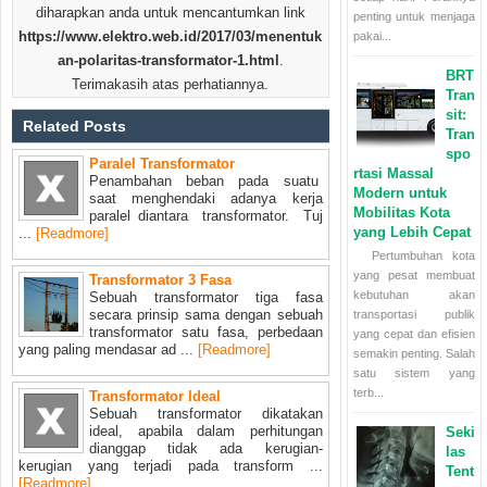
diharapkan anda untuk mencantumkan link
penting untuk menjaga
https://www.elektro.web.id/2017/03/menentuk
pakai...
an-polaritas-transformator-1.html
.
BRT
Terimakasih atas perhatiannya.
Tran
sit:
Related Posts
Tran
spo
Paralel Transformator
rtasi Massal
Penambahan beban pada suatu
Modern untuk
saat menghendaki adanya kerja
Mobilitas Kota
paralel diantara transformator. Tuj
yang Lebih Cepat
...
[Readmore]
Pertumbuhan kota
yang pesat membuat
Transformator 3 Fasa
kebutuhan akan
Sebuah transformator tiga fasa
secara prinsip sama dengan sebuah
transportasi publik
transformator satu fasa, perbedaan
yang cepat dan efisien
yang paling mendasar ad ...
[Readmore]
semakin penting. Salah
satu sistem yang
terb...
Transformator Ideal
Sebuah transformator dikatakan
ideal, apabila dalam perhitungan
Seki
dianggap tidak ada kerugian-
las
kerugian yang terjadi pada transform ...
Tent
[Readmore]