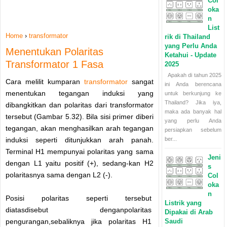
Col
oka
n
List
Home
›
transformator
rik di Thailand
yang Perlu Anda
Menentukan Polaritas
Ketahui - Update
Transformator 1 Fasa
2025
Apakah di tahun 2025
Cara melilit kumparan
transformator
sangat
ini Anda berencana
menentukan tegangan induksi yang
untuk berkunjung ke
Thailand? Jika iya,
dibangkitkan dan polaritas dari transformator
maka ada banyak hal
tersebut (Gambar 5.32). Bila sisi primer diberi
yang perlu Anda
tegangan, akan menghasilkan arah tegangan
persiapkan sebelum
ber...
induksi seperti ditunjukkan arah panah.
Terminal H1 mempunyai polaritas yang sama
Jeni
dengan L1 yaitu positif (+), sedang-kan H2
s
polaritasnya sama dengan L2 (-).
Col
oka
n
Posisi polaritas seperti tersebut
Listrik yang
diatasdisebut denganpolaritas
Dipakai di Arab
Saudi
pengurangan,sebaliknya jika polaritas H1