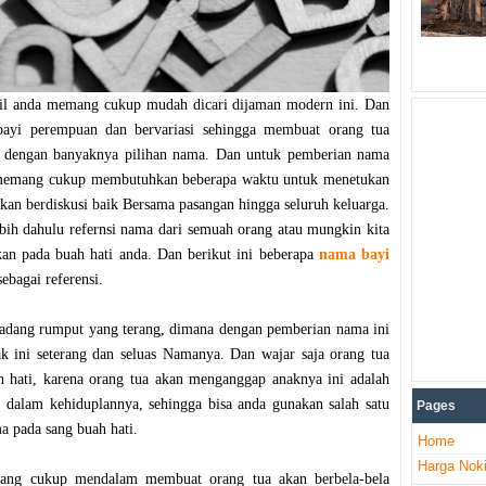
il anda memang cukup mudah dicari dijaman modern ini. Dan
bayi perempuan dan bervariasi sehingga membuat orang tua
g dengan banyaknya pilihan nama. Dan untuk pemberian nama
 memang cukup membutuhkan beberapa waktu untuk menetukan
kan berdiskusi baik Bersama pasangan hingga seluruh keluarga.
bih dahulu refernsi nama dari semuah orang atau mungkin kita
kan pada buah hati anda. Dan berikut ini beberapa
nama bayi
ebagai referensi.
 padang rumput yang terang, dimana dengan pemberian nama ini
ak ini seterang dan seluas Namanya. Dan wajar saja orang tua
hati, karena orang tua akan menganggap anaknya ini adalah
 dalam kehiduplannya, sehingga bisa anda gunakan salah satu
Pages
a pada sang buah hati.
Home
Harga Nok
ang cukup mendalam membuat orang tua akan berbela-bela