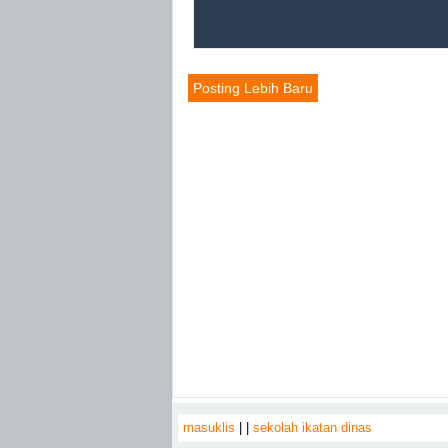
Posting Lebih Baru
masuklis
|
|
sekolah ikatan dinas