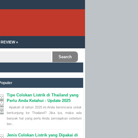
REVIEW »
Populer
Tipe Colokan Listrik di Thailand yang
Perlu Anda Ketahui - Update 2025
Apakah di tahun 2025 ini Anda berencana untuk
berkunjung ke Thailand? Jika iya, maka ada
banyak hal yang perlu Anda persiapkan sebelum
ber...
Jenis Colokan Listrik yang Dipakai di