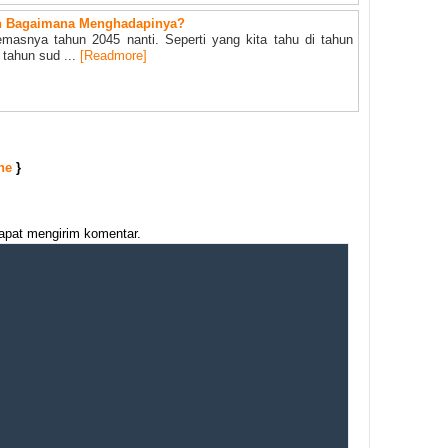
an Bagaimana Menghadapinya?
masnya tahun 2045 nanti. Seperti yang kita tahu di tahun
 tahun sud ...
[Readmore]
ne
}
dapat mengirim komentar.